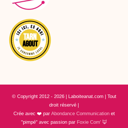
© Copyright 2012 - 2026 | Laboiteanat.com | Tout
droit réservé |
Crée avec ❤️ par
Abondance Communication
et
"pimpé" avec passion par
Foxie Com'
🦊